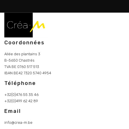
Coordonnées
Allée des plantains 3
B-5650 Chastrés
TVA BE 0760 517 513
IBAN BE42 7320 5740 4954
Téléphone
+32(0)476 55 35 46
+32(0)499 62 42 89
Email
info@crea-m.be