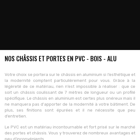
NOS CHÂSSIS ET PORTES EN PVC - BOIS - ALU
Votre choix se portera sur le châssis en aluminium si l’esthétique et
la modernité comptent particulièrement pour vous. Grâce à la
légèreté de ce matériau, rien n’est impossible à réaliser : que ce
soit un châssis coulissant de 7 mètres de longueur ou un profilé
spécifique. Le châssis en aluminium est certes plus onéreux mais il
ne manquera pas d'apporter de la modernité à votre bâtiment. De
plus, ses finitions sont épurées et il ne nécessite que peu
d’entretien.
Le PVC est un matériau incontournable et fort prisé sur le marché
des portes et châssis. Vous y trouverez de nombreux avantages et
peu d’inconvénients.